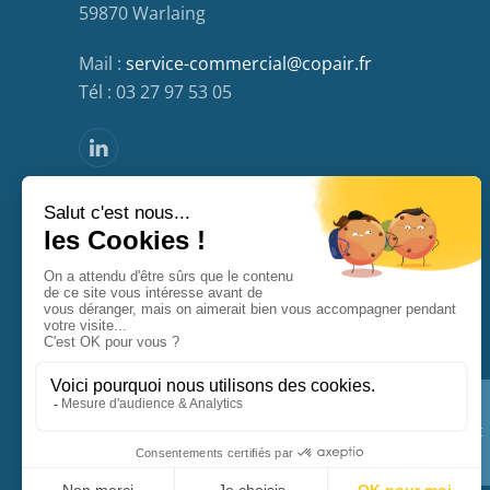
59870 Warlaing
Mail :
service-commercial@copair.fr
Tél : 03 27 97 53 05
MENTIONS LÉGALES
CONTACT
PLAN DU SITE