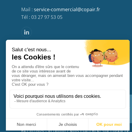
Mail :
service-commercial@copair.fr
Tél : 03 27 97 53 05
MENTIONS LÉGALES
CONTACT
PLAN DU SITE
MAJ 01/2025 - RETROUVEZ NOUS ÉGALEMENT SUR
COPAIR.FR