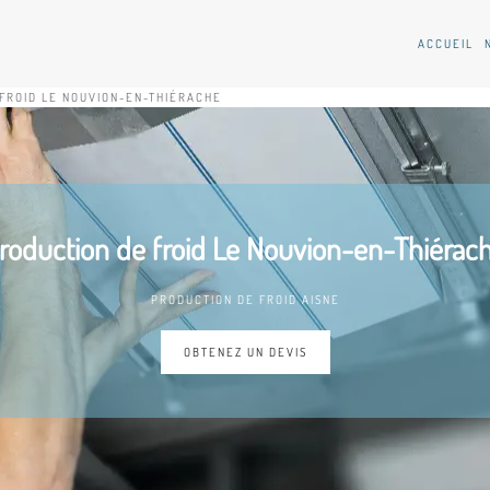
ACCUEIL
FROID LE NOUVION-EN-THIÉRACHE
roduction de froid Le Nouvion-en-Thiérac
PRODUCTION DE FROID AISNE
OBTENEZ UN DEVIS