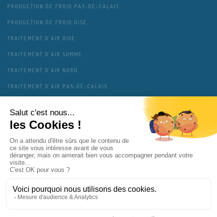
PRODUCTION DE FROID PAS-DE-CALAIS
PRODUCTION DE FROID OISE
TRAITEMENT D'AIR OISE
TRAITEMENT D'AIR SOMME
TRAITEMENT D'AIR NORD
TRAITEMENT D'AIR PAS-DE-CALAIS
TRAITEMENT D'AIR AISNE
TRAITEMENT D'AIR ARDENNES
MENTIONS LÉGALES
CONTACT
PLAN DU SITE
GESTION DES COOKIES
VIE PRIVÉE
COPAIR SOLUTIONS INTERVIENT PRÈS DE CHEZ VOUS