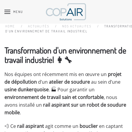
MENU
Accéder au contenu principal
HOME
ACTUALITÉS
NOS ACTUALITES
TRANSFORMATI
D'UN ENVIRONNEMENT DE TRAVAIL INDUSTRIEL
Transformation d'un environnement de
travail industriel 👩‍🔧
Nos équipes ont récemment mis en œuvre un
projet
de dépollution
d’un
atelier de soudure
au sein d’une
usine dunkerquoise
. 🏭 Pour garantir un
environnement de travail sain et confortable
, nous
avons installé un
rail aspirant sur un robot de soudure
mobile
.
💨 Ce
rail aspirant
agit comme un
bouclier
en captant