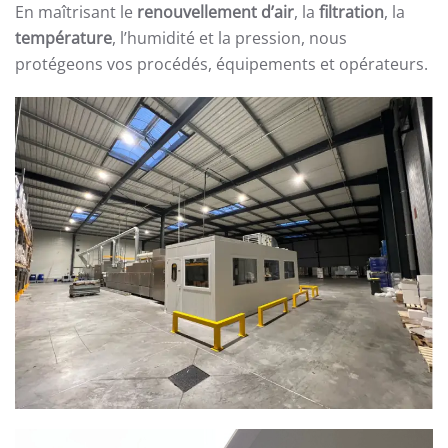
En maîtrisant le
renouvellement d’air
, la
filtration
, la
température
, l’humidité et la pression, nous
protégeons vos procédés, équipements et opérateurs.