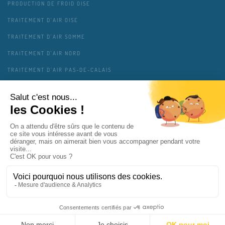
PRODUCTION DE FROID OISE
TRAITEMENT D'AIR OISE
TRAITEMENT D'AIR SOMME
TRAITEMENT D'AIR NORD
TRAITEMENT D'AIR PAS-DE-CALAIS
TRAITEMENT D'AIR AISNE
TRAITEMENT D'AIR ARDENNES
MENTIONS LÉGALES
CONTACT
PLAN DU SITE
GESTION DES COOKIES
VIE PRIVÉE
COPAIR SOLUTIONS INTERVIENT PRÈS DE CHEZ VOUS
MAJ 01/2025 - RETROUVEZ NOUS ÉGALEMENT SUR
COPAIR.FR