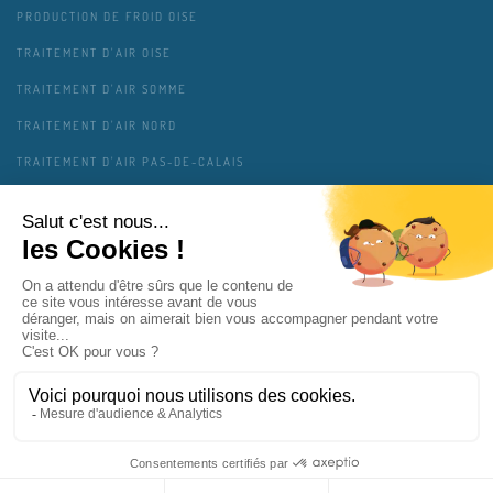
PRODUCTION DE FROID OISE
TRAITEMENT D'AIR OISE
TRAITEMENT D'AIR SOMME
TRAITEMENT D'AIR NORD
TRAITEMENT D'AIR PAS-DE-CALAIS
TRAITEMENT D'AIR AISNE
TRAITEMENT D'AIR ARDENNES
MENTIONS LÉGALES
CONTACT
PLAN DU SITE
GESTION DES COOKIES
VIE PRIVÉE
COPAIR SOLUTIONS INTERVIENT PRÈS DE CHEZ VOUS
MAJ 01/2025 - RETROUVEZ NOUS ÉGALEMENT SUR
COPAIR.FR