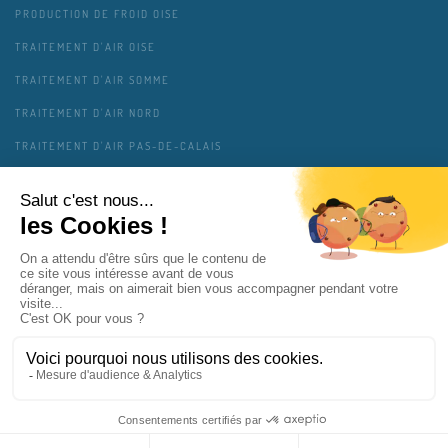
PRODUCTION DE FROID OISE
TRAITEMENT D'AIR OISE
TRAITEMENT D'AIR SOMME
TRAITEMENT D'AIR NORD
TRAITEMENT D'AIR PAS-DE-CALAIS
TRAITEMENT D'AIR AISNE
TRAITEMENT D'AIR ARDENNES
MENTIONS LÉGALES
CONTACT
PLAN DU SITE
GESTION DES COOKIES
VIE PRIVÉE
COPAIR SOLUTIONS INTERVIENT PRÈS DE CHEZ VOUS
MAJ 01/2025 - RETROUVEZ NOUS ÉGALEMENT SUR
COPAIR.FR