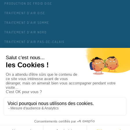
PRODUCTION DE FROID OISE
TRAITEMENT D'AIR OISE
TRAITEMENT D'AIR SOMME
TRAITEMENT D'AIR NORD
TRAITEMENT D'AIR PAS-DE-CALAIS
TRAITEMENT D'AIR AISNE
TRAITEMENT D'AIR ARDENNES
MENTIONS LÉGALES
CONTACT
PLAN DU SITE
GESTION DES COOKIES
VIE PRIVÉE
COPAIR SOLUTIONS INTERVIENT PRÈS DE CHEZ VOUS
MAJ 01/2025 - RETROUVEZ NOUS ÉGALEMENT SUR
COPAIR.FR