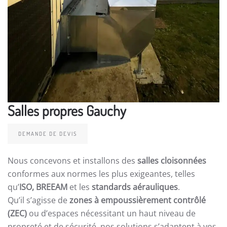
Salles propres Gauchy
DEMANDE DE DEVIS
Nous concevons et installons des
salles cloisonnées
conformes aux normes les plus exigeantes, telles
qu’
ISO, BREEAM
et les
standards aérauliques
.
Qu’il s’agisse de
zones à empoussièrement contrôlé
(ZEC)
ou d’espaces nécessitant un haut niveau de
propreté et de sécurité, nos solutions s’adaptent à vos