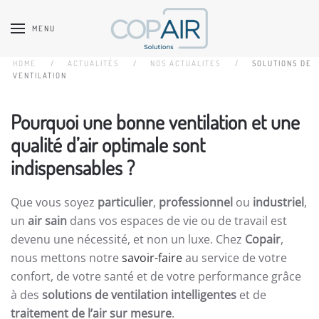
MENU
Accéder au contenu principal
HOME
ACTUALITÉS
NOS ACTUALITES
SOLUTIONS DE
VENTILATION
Pourquoi une bonne ventilation et une
qualité d’air optimale sont
indispensables ?
Que vous soyez
particulier
,
professionnel
ou
industriel
,
un
air sain
dans vos espaces de vie ou de travail est
devenu une nécessité, et non un luxe. Chez
Copair
,
nous mettons notre
savoir-faire
au service de votre
confort, de votre santé et de votre performance grâce
à des
solutions de ventilation intelligentes
et de
traitement de l’air sur mesure
.