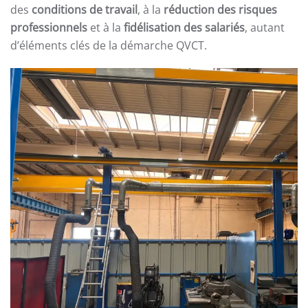
des
conditions de travail
, à la
réduction des risques
professionnels
et à la
fidélisation des salariés
, autant
d’éléments clés de la démarche QVCT.